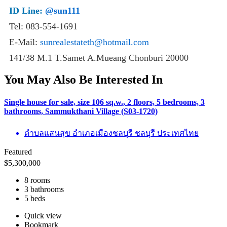
ID Line:
@sun111
Tel: 083-554-1691
E-Mail:
sunrealestateth@hotmail.com
141/38 M.1 T.Samet A.Mueang Chonburi 20000
You May Also Be Interested In
Single house for sale, size 106 sq.w., 2 floors, 5 bedrooms, 3
bathrooms, Sammukthani Village (S03-1720)
ตำบลแสนสุข อำเภอเมืองชลบุรี ชลบุรี ประเทศไทย
Featured
$
5,300,000
8 rooms
3 bathrooms
5 beds
Quick view
Bookmark