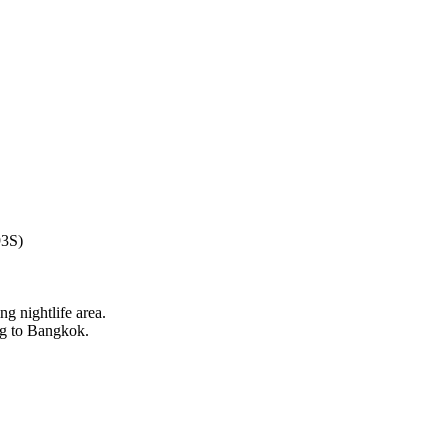
93S)
g nightlife area.
ng to Bangkok.