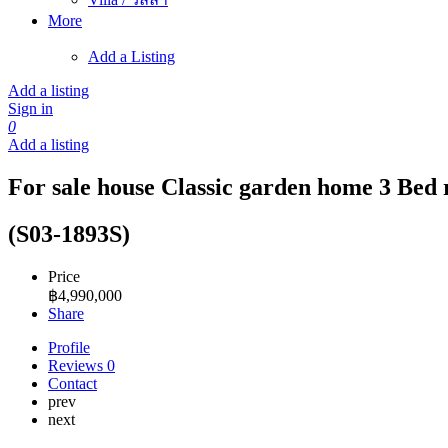
More
Add a Listing
Add a listing
Sign in
0
Add a listing
For sale house Classic garden home 3 Bed 
(S03-1893S)
Price
฿
4,990,000
Share
Profile
Reviews
0
Contact
prev
next