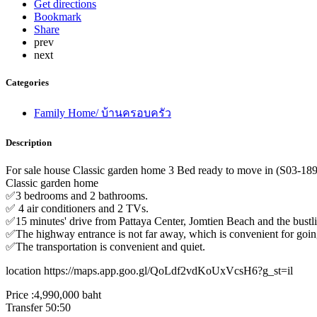
Get directions
Bookmark
Share
prev
next
Categories
Family Home/ บ้านครอบครัว
Description
For sale house Classic garden home 3 Bed ready to move in (S03-18
Classic garden home
✅3 bedrooms and 2 bathrooms.
✅ 4 air conditioners and 2 TVs.
✅15 minutes' drive from Pattaya Center, Jomtien Beach and the bustlin
✅The highway entrance is not far away, which is convenient for goi
✅The transportation is convenient and quiet.
location https://maps.app.goo.gl/QoLdf2vdKoUxVcsH6?g_st=il
Price :4,990,000 baht
Transfer 50:50