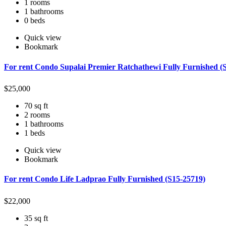
1 rooms
1 bathrooms
0 beds
Quick view
Bookmark
For rent Condo Supalai Premier Ratchathewi Fully Furnished (
$
25,000
70 sq ft
2 rooms
1 bathrooms
1 beds
Quick view
Bookmark
For rent Condo Life Ladprao Fully Furnished (S15-25719)
$
22,000
35 sq ft