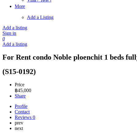
More
Add a Listing
Add a listing
Sign in
0
Add a listing
For Rent condo Noble ploenchit 1 beds full
(S15-0192)
Price
฿
45,000
Share
Profile
Contact
Reviews
0
prev
next