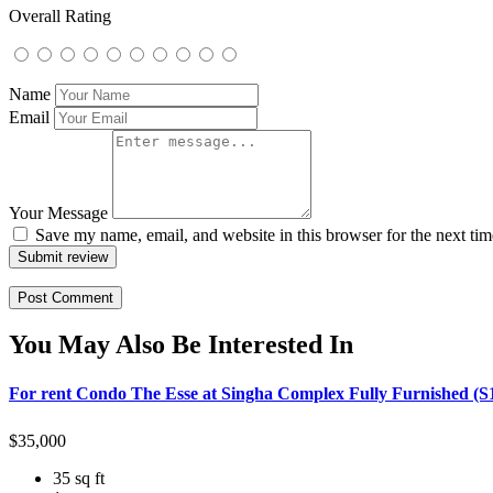
Overall Rating
Name
Email
Your Message
Save my name, email, and website in this browser for the next ti
Submit review
You May Also Be Interested In
For rent Condo The Esse at Singha Complex Fully Furnished (S
$
35,000
35 sq ft