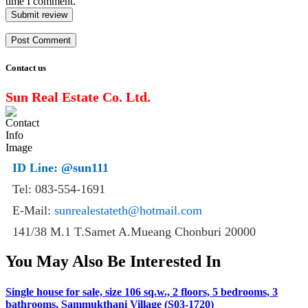
time I comment.
Submit review
Contact us
Sun Real Estate Co. Ltd.
ID Line:
@sun111
Tel: 083-554-1691
E-Mail:
sunrealestateth@hotmail.com
141/38 M.1 T.Samet A.Mueang Chonburi 20000
You May Also Be Interested In
Single house for sale, size 106 sq.w., 2 floors, 5 bedrooms, 3
bathrooms, Sammukthani Village (S03-1720)