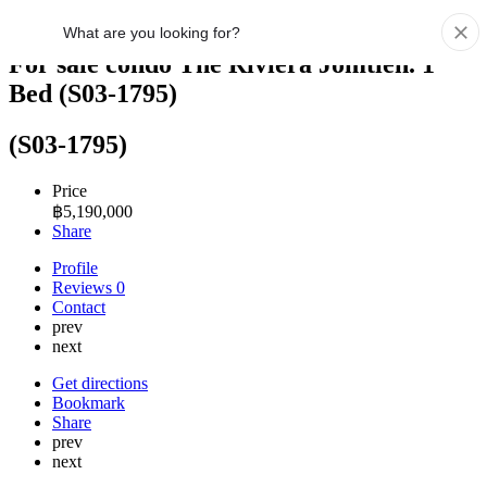
For sale condo The Riviera Jomtien. 1
Bed (S03-1795)
(S03-1795)
Price
฿
5,190,000
Share
Profile
Reviews
0
Contact
prev
next
Get directions
Bookmark
Share
prev
next