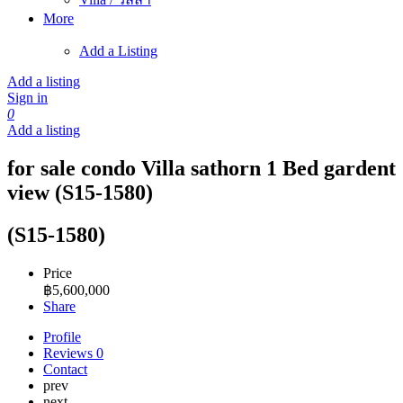
More
Add a Listing
Add a listing
Sign in
0
Add a listing
for sale condo Villa sathorn 1 Bed gardent
view (S15-1580)
(S15-1580)
Price
฿
5,600,000
Share
Profile
Reviews
0
Contact
prev
next