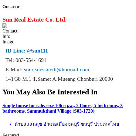
Contact us
Sun Real Estate Co. Ltd.
ID Line:
@sun111
Tel: 083-554-1691
E-Mail:
sunrealestateth@hotmail.com
141/38 M.1 T.Samet A.Mueang Chonburi 20000
You May Also Be Interested In
Single house for sale, size 106 sq.w., 2 floors, 5 bedrooms, 3
bathrooms, Sammukthani Village (S03-1720)
ตำบลแสนสุข อำเภอเมืองชลบุรี ชลบุรี ประเทศไทย
Featured